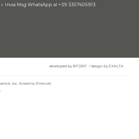
Invia Msg WhatsApp al +39 3357405913
developed by
BIT2BIT
/
design by
EXALTA
ertoli, loc. Anselmo (Firenze)
t