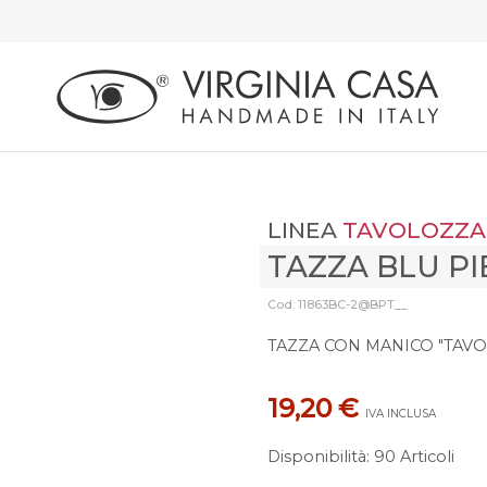
LINEA
TAVOLOZZA
TAZZA BLU P
Cod: 11863BC-2@BPT__
TAZZA CON MANICO "TAVO
19,20 €
IVA INCLUSA
Disponibilità
:
90 Articoli