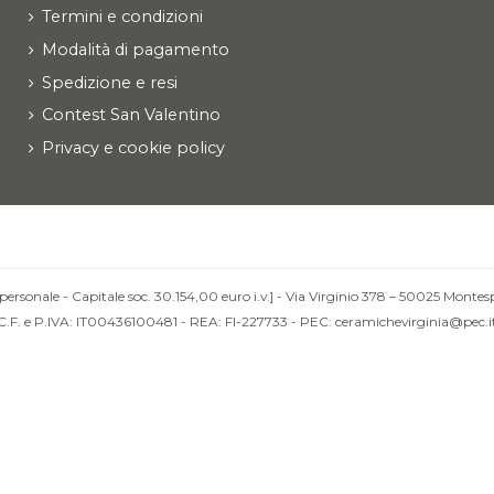
Termini e condizioni
Modalità di pagamento
Spedizione e resi
Contest San Valentino
Privacy e cookie policy
personale - Capitale soc. 30.154,00 euro i.v.] - Via Virginio 378 – 50025 Montesp
C.F. e P.IVA: IT00436100481 - REA: FI-227733 - PEC: ceramichevirginia@pec.i