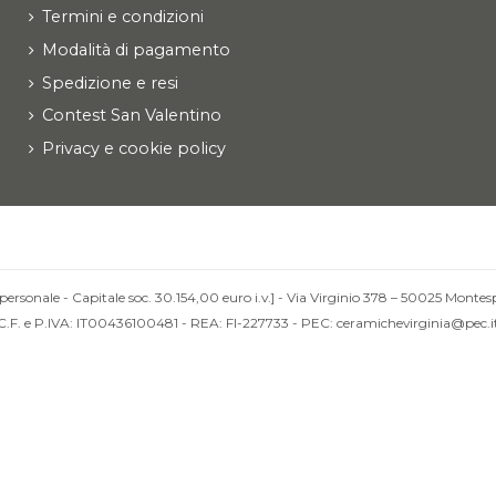
Termini e condizioni
Modalità di pagamento
Spedizione e resi
Contest San Valentino
Privacy e cookie policy
personale - Capitale soc. 30.154,00 euro i.v.] - Via Virginio 378 – 50025 Montesp
C.F. e P.IVA: IT00436100481 - REA: FI-227733 - PEC: ceramichevirginia@pec.i