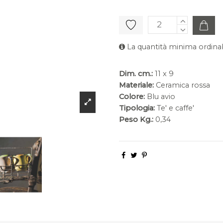
La quantità minima ordinab
Dim. cm.:
11 x 9
Materiale:
Ceramica rossa
Colore:
Blu avio
Tipologia:
Te' e caffe'
Peso Kg.:
0,34