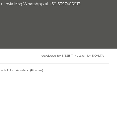
Invia Msg WhatsApp al +39 3357405913
developed by
BIT2BIT
/
design by
EXALTA
ertoli, loc. Anselmo (Firenze)
t