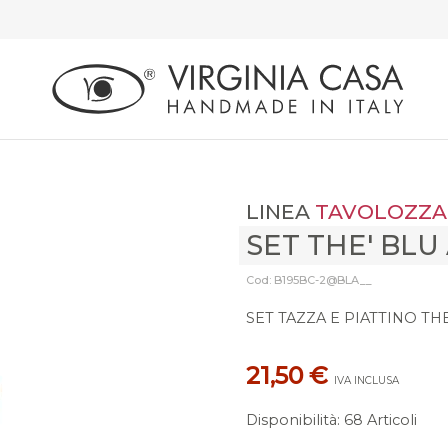
LINEA
TAVOLOZZA
SET THE' BLU
Cod: B195BC-2@BLA__
SET TAZZA E PIATTINO TH
21,50 €
IVA INCLUSA
Disponibilità
:
68 Articoli