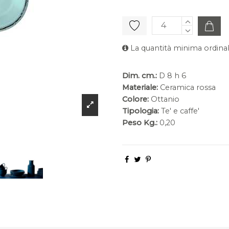
La quantità minima ordinab
Dim. cm.:
D 8 h 6
Materiale:
Ceramica rossa
Colore:
Ottanio
Tipologia:
Te' e caffe'
Peso Kg.:
0,20