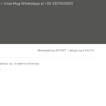
Invia Msg WhatsApp al +39 3357405913
developed by
BIT2BIT
/
design by
EXALTA
ertoli, loc. Anselmo (Firenze)
t