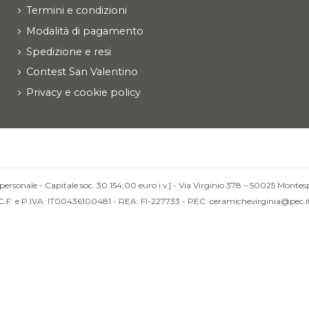
Termini e condizioni
Modalità di pagamento
Spedizione e resi
Contest San Valentino
Privacy e cookie policy
personale - Capitale soc. 30.154,00 euro i.v.] - Via Virginio 378 – 50025 Montesp
C.F. e P.IVA: IT00436100481 - REA: FI-227733 - PEC: ceramichevirginia@pec.i