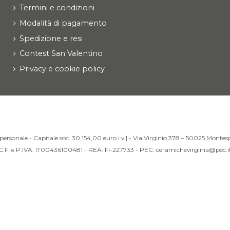
Termini e condizioni
Modalità di pagamento
Spedizione e resi
Contest San Valentino
Privacy e cookie policy
personale - Capitale soc. 30.154,00 euro i.v.] - Via Virginio 378 – 50025 Montesp
C.F. e P.IVA: IT00436100481 - REA: FI-227733 - PEC: ceramichevirginia@pec.i