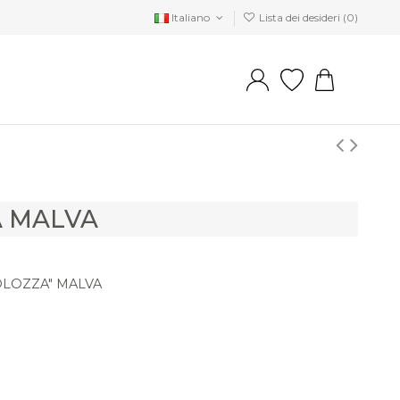
Italiano
Lista dei desideri (
0
)
A MALVA
OLOZZA" MALVA