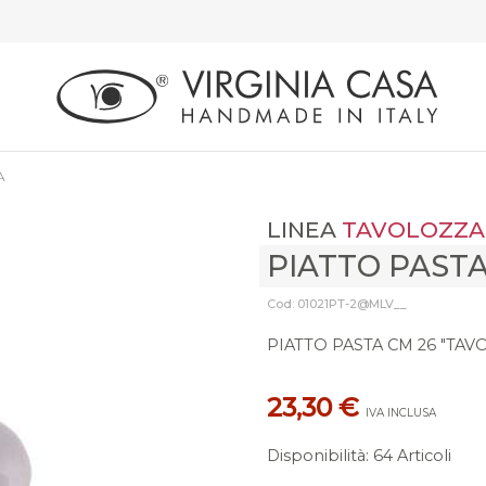
A
LINEA
TAVOLOZZA
PIATTO PAST
Cod: 01021PT-2@MLV__
PIATTO PASTA CM 26 "TAV
23,30 €
IVA INCLUSA
Disponibilità
:
64 Articoli