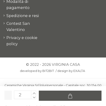
Modalità di
pagamento
Spedizione e resi
Contest San
Valentino
Privacy e cookie
policy
© 2022 - 2026 VIRGINIA CASA
developed by
BIT2BIT
/
design by
EXALTA
Ceramiche Virginia Srl [pluripersonale - Capitale soc. 30.154,00
euro i.v.] - Via Virginio 378 – 50025 Montespertoli, loc. Anselmo
(Firenze)
C.F. e P.IVA: IT00436100481 - REA: FI-227733 - PEC: