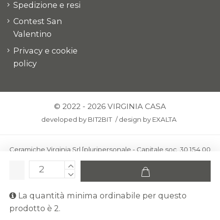
Spedizione e resi
Contest San
Valentino
Privacy e cookie
policy
© 2022 - 2026 VIRGINIA CASA
developed by
BIT2BIT
/
design by
EXALTA
Ceramiche Virginia Srl [pluripersonale - Capitale soc. 30.154,00
euro i.v.] - Via Virginio 378 – 50025 Montespertoli, loc. Anselmo
(Firenze)
C.F. e P.IVA: IT00436100481 - REA: FI-227733 - PEC:
La quantità minima ordinabile per questo
ceramichevirginia@pec.it
prodotto è 2.