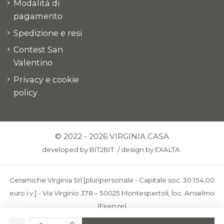
Modalità di
pagamento
Spedizione e resi
Contest San
Valentino
Privacy e cookie
policy
© 2022 - 2026 VIRGINIA CASA
developed by
BIT2BIT
/
design by
EXALTA
Ceramiche Virginia Srl [pluripersonale - Capitale soc. 30.154,00
euro i.v.] - Via Virginio 378 – 50025 Montespertoli, loc. Anselmo
(Firenze)
C.F. e P.IVA: IT00436100481 - REA: FI-227733 - PEC: