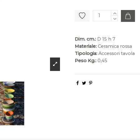
Dim. cm.:
D 15 h 7
Materiale:
Ceramica rossa
Tipologia:
Accessori tavola
Peso Kg.:
0,45