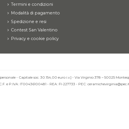
Termini e condizioni
Modalità di pagamento
Spedizione e resi
Contest San Valentino
Privacy e cookie policy
personale - Capitale soc. 30.154,00 euro i.v.] - Via Virginio 378 – 50025 Montesp
C.F. e P.IVA: IT00436100481 - REA: FI-227733 - PEC: ceramichevirginia@pec.i