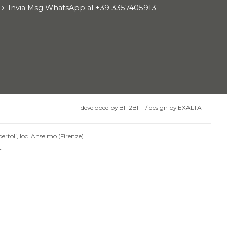
Invia Msg WhatsApp al +39 3357405913
developed by
BIT2BIT
/
design by
EXALTA
ertoli, loc. Anselmo (Firenze)
t