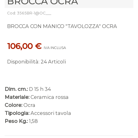
BROCCA OCRA
Cod: 3565BR-1@OC___
BROCCA CON MANICO "TAVOLOZZA" OCRA
106,00 €
IVA INCLUSA
Disponibilità
:
24 Articoli
Dim. cm.:
D 15 h 34
Materiale:
Ceramica rossa
Colore:
Ocra
Tipologia:
Accessori tavola
Peso Kg.:
1,58