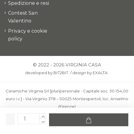
Spedizione e resi
Contest San
Valentino
Privacy e cookie
policy
© 2022 - 2026 VIRGINIA CASA
developed by
BIT2BIT
/
design by
EXALTA
Ceramiche Virginia Srl [pluripersonale - Capitale soc. 30.154,00
euro i.v.] - Via Virginio 378 – 50025 Montespertoli, loc. Anselmo
(Firenze)
C.F. e P.IVA: IT00436100481 - REA: FI-227733 - PEC:
ceramichevirginia@pec.it