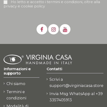
Ho letto e accetto i termini e condizioni, oltre alla
privacy e cookie policy
Informazioni e
Contatti
supporto
Scrivi a
Chi siamo
support@virginiacasa.store
Termini e
Invia Msg WhatsApp al +39
condizioni
3357405913
Modalità di