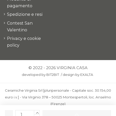
pagamento
Spedizione e resi
Contest San
Valentino
Privacy e cookie
policy
© 2022 - 2026 VIRGINIA CASA
developed by
BIT2BIT
/
design by
EXALTA
Ceramiche Virginia Srl [pluripersonale - Capitale soc. 30.154,00
euro i.v.] - Via Virginio 378 – 50025 Montespertoli, loc. Anselmo
(Firenze)
C.F. e P.IVA: IT00436100481 - REA: FI-227733 - PEC: