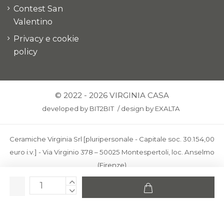
Contest San
Valentino
Privacy e cookie
policy
© 2022 - 2026 VIRGINIA CASA
developed by
BIT2BIT
/
design by
EXALTA
Ceramiche Virginia Srl [pluripersonale - Capitale soc. 30.154,00
euro i.v.] - Via Virginio 378 – 50025 Montespertoli, loc. Anselmo
(Firenze)
C.F. e P.IVA: IT00436100481 - REA: FI-227733 - PEC:
ceramichevirginia@pec.it