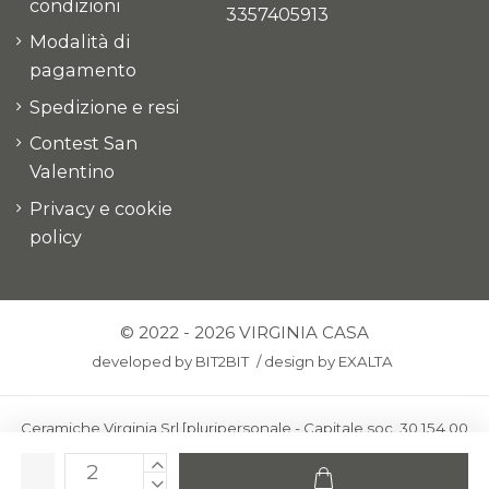
condizioni
3357405913
Modalità di
pagamento
Spedizione e resi
Contest San
Valentino
Privacy e cookie
policy
© 2022 - 2026 VIRGINIA CASA
developed by
BIT2BIT
/
design by
EXALTA
Ceramiche Virginia Srl [pluripersonale - Capitale soc. 30.154,00
euro i.v.] - Via Virginio 378 – 50025 Montespertoli, loc. Anselmo
(Firenze)