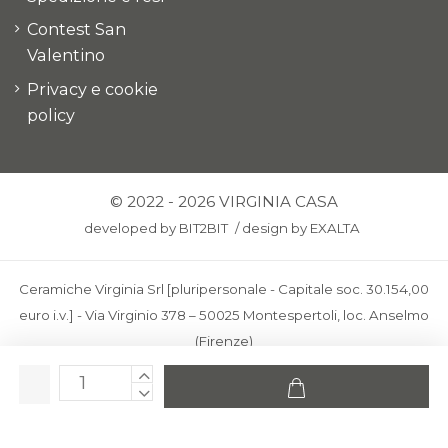
Contest San
Valentino
Privacy e cookie
policy
© 2022 - 2026 VIRGINIA CASA
developed by
BIT2BIT
/
design by
EXALTA
Ceramiche Virginia Srl [pluripersonale - Capitale soc. 30.154,00
euro i.v.] - Via Virginio 378 – 50025 Montespertoli, loc. Anselmo
(Firenze)
C.F. e P.IVA: IT00436100481 - REA: FI-227733 - PEC:
ceramichevirginia@pec.it