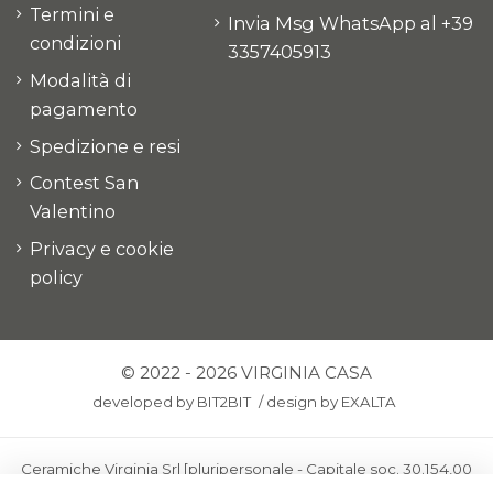
Termini e
Invia Msg WhatsApp al +39
condizioni
3357405913
Modalità di
pagamento
Spedizione e resi
Contest San
Valentino
Privacy e cookie
policy
© 2022 - 2026 VIRGINIA CASA
developed by
BIT2BIT
/
design by
EXALTA
Ceramiche Virginia Srl [pluripersonale - Capitale soc. 30.154,00