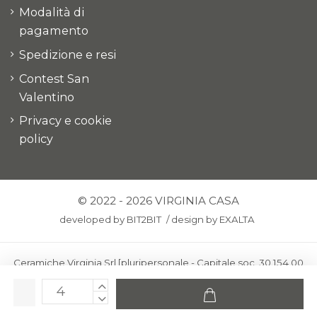
Modalità di
pagamento
Spedizione e resi
Contest San
Valentino
Privacy e cookie
policy
© 2022 - 2026 VIRGINIA CASA
developed by
BIT2BIT
/
design by
EXALTA
Ceramiche Virginia Srl [pluripersonale - Capitale soc. 30.154,00
euro i.v.] - Via Virginio 378 – 50025 Montespertoli, loc. Anselmo
(Firenze)