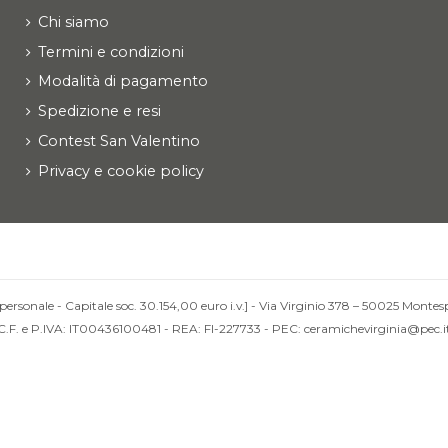
Chi siamo
Termini e condizioni
Modalità di pagamento
Spedizione e resi
Contest San Valentino
Privacy e cookie policy
personale - Capitale soc. 30.154,00 euro i.v.] - Via Virginio 378 – 50025 Montesp
C.F. e P.IVA: IT00436100481 - REA: FI-227733 - PEC: ceramichevirginia@pec.i