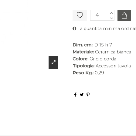
La quantità minima ordinab
Dim. cm.:
D 15 h 7
Materiale:
Ceramica bianca
Colore:
Grigio corda
Tipologia:
Accessori tavola
Peso Kg.:
0,29