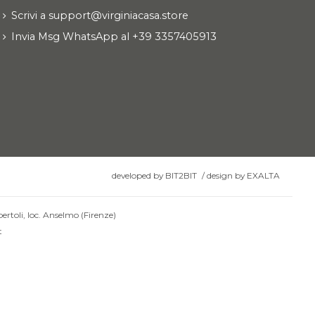
Scrivi a support@virginiacasa.store
Invia Msg WhatsApp al +39 3357405913
developed by
BIT2BIT
/
design by
EXALTA
ertoli, loc. Anselmo (Firenze)
t