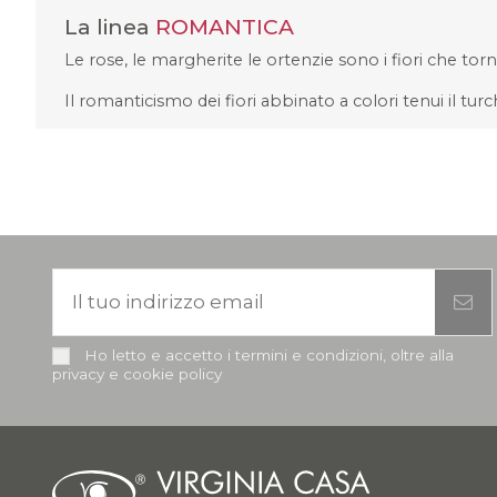
La linea
ROMANTICA
Le rose, le margherite le ortenzie sono i fiori che tor
Il romanticismo dei fiori abbinato a colori tenui il turch
Ho letto e accetto i termini e condizioni, oltre alla
privacy e cookie policy