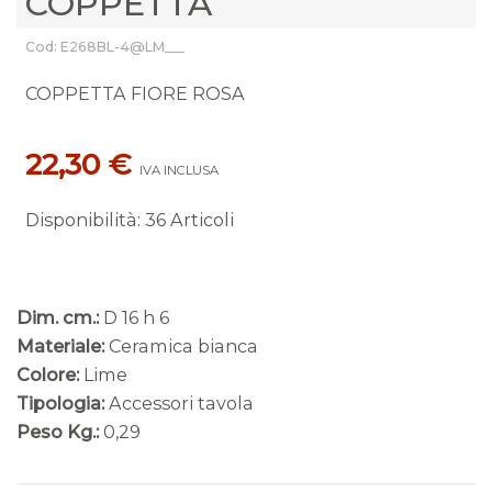
COPPETTA
Cod: E268BL-4@LM___
COPPETTA FIORE ROSA
22,30 €
IVA INCLUSA
Disponibilità
:
36 Articoli
Dim. cm.:
D 16 h 6
Materiale:
Ceramica bianca
Colore:
Lime
Tipologia:
Accessori tavola
Peso Kg.:
0,29