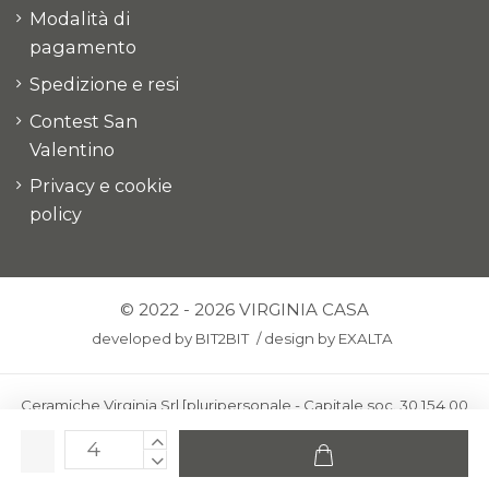
Modalità di
pagamento
Spedizione e resi
Contest San
Valentino
Privacy e cookie
policy
© 2022 - 2026 VIRGINIA CASA
developed by
BIT2BIT
/
design by
EXALTA
Ceramiche Virginia Srl [pluripersonale - Capitale soc. 30.154,00
euro i.v.] - Via Virginio 378 – 50025 Montespertoli, loc. Anselmo
(Firenze)