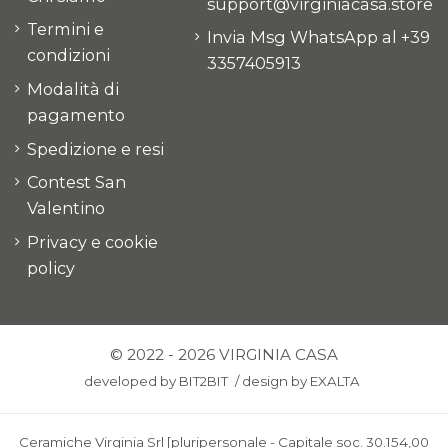
support@virginiacasa.store
Termini e
Invia Msg WhatsApp al +39
condizioni
3357405913
Modalità di
pagamento
Spedizione e resi
Contest San
Valentino
Privacy e cookie
policy
© 2022 - 2026 VIRGINIA CASA
developed by
BIT2BIT
/
design by
EXALTA
Ceramiche Virginia Srl [pluripersonale - Capitale soc. 30.154,00