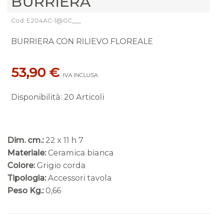
BURRIERA
Cod: E204AC-1@GC___
BURRIERA CON RILIEVO FLOREALE
53,90 €
IVA INCLUSA
Disponibilità
:
20 Articoli
Dim. cm.:
22 x 11 h 7
Materiale:
Ceramica bianca
Colore:
Grigio corda
Tipologia:
Accessori tavola
Peso Kg.:
0,66