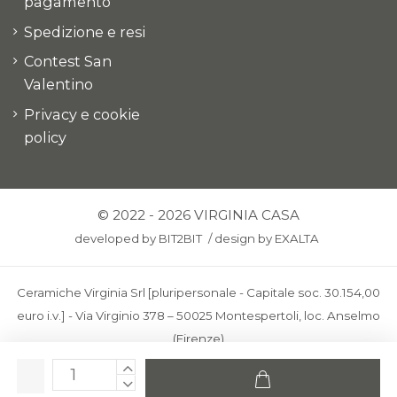
pagamento
Spedizione e resi
Contest San
Valentino
Privacy e cookie
policy
© 2022 - 2026 VIRGINIA CASA
developed by
BIT2BIT
/
design by
EXALTA
Ceramiche Virginia Srl [pluripersonale - Capitale soc. 30.154,00
euro i.v.] - Via Virginio 378 – 50025 Montespertoli, loc. Anselmo
(Firenze)
C.F. e P.IVA: IT00436100481 - REA: FI-227733 - PEC:
ceramichevirginia@pec.it