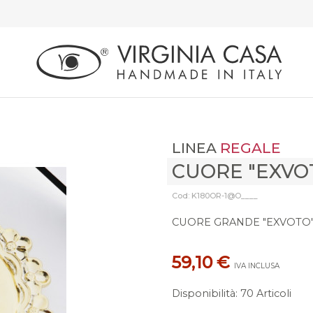
LINEA
REGALE
CUORE "EXVO
Cod: K180OR-1@O____
CUORE GRANDE "EXVOTO
59,10 €
IVA INCLUSA
Disponibilità
:
70 Articoli