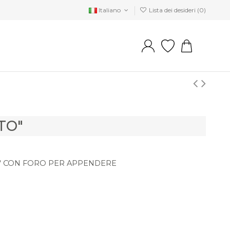
Italiano
Lista dei desideri (
0
)
TO"
" CON FORO PER APPENDERE