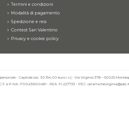
Termini e condizioni
Modalità di pagamento
Spedizione e resi
Contest San Valentino
Privacy e cookie policy
personale - Capitale soc. 30.154,00 euro i.v.] - Via Virginio 378 – 50025 Montesp
C.F. e P.IVA: IT00436100481 - REA: FI-227733 - PEC: ceramichevirginia@pec.i