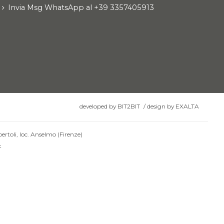
Invia Msg WhatsApp al +39 3357405913
developed by
BIT2BIT
/
design by
EXALTA
ertoli, loc. Anselmo (Firenze)
t