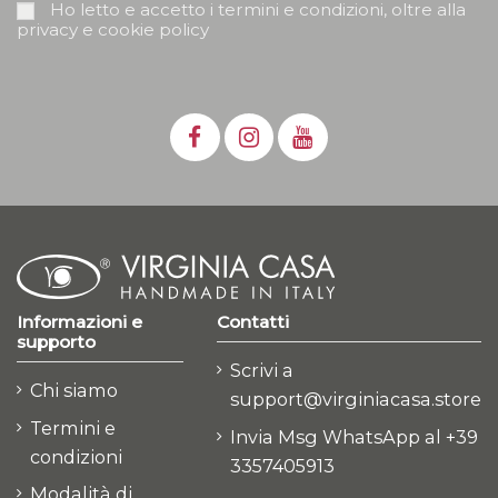
Ho letto e accetto i termini e condizioni, oltre alla
privacy e cookie policy
Informazioni e
Contatti
supporto
Scrivi a
Chi siamo
support@virginiacasa.store
Termini e
Invia Msg WhatsApp al +39
condizioni
3357405913
Modalità di