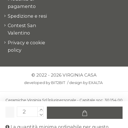
pagamento
Spedizione e resi
Contest San
Valentino
Privacy e cookie
policy
© 2022 - 2026 VIRGINIA CASA
developed by
BIT2BIT
/
design by
EXALTA
Ceramiche Virginia Srl [pluripersonale - Capitale soc. 30.154,00
euro i.v.] - Via Virginio 378 – 50025 Montespertoli, loc. Anselmo
(Firenze)
C.F. e P.IVA: IT00436100481 - REA: FI-227733 - PEC:
La quantità minima ordinabile per questo