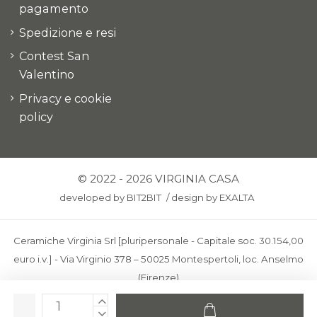
pagamento
Spedizione e resi
Contest San
Valentino
Privacy e cookie
policy
© 2022 - 2026 VIRGINIA CASA
developed by
BIT2BIT
/
design by
EXALTA
Ceramiche Virginia Srl [pluripersonale - Capitale soc. 30.154,00
euro i.v.] - Via Virginio 378 – 50025 Montespertoli, loc. Anselmo
(Firenze)
C.F. e P.IVA: IT00436100481 - REA: FI-227733 - PEC:
ceramichevirginia@pec.it