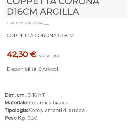
COPPETTA CORONA
D16CM ARGILLA
Cod: H296OR-1@AR___
COPPETTA CORONA D16CM
42,30 €
IVA INCLUSA
Disponibilità
:
6 Articoli
Dim. cm.:
D 16 h 11
Materiale:
Ceramica bianca
Tipologia:
Complementi di arredo
Peso Kg.:
0,50