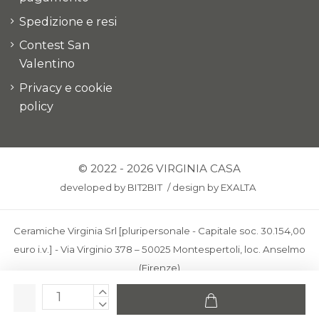
Spedizione e resi
Contest San
Valentino
Privacy e cookie
policy
© 2022 - 2026 VIRGINIA CASA
developed by
BIT2BIT
/
design by
EXALTA
Ceramiche Virginia Srl [pluripersonale - Capitale soc. 30.154,00
euro i.v.] - Via Virginio 378 – 50025 Montespertoli, loc. Anselmo
(Firenze)
C.F. e P.IVA: IT00436100481 - REA: FI-227733 - PEC:
ceramichevirginia@pec.it