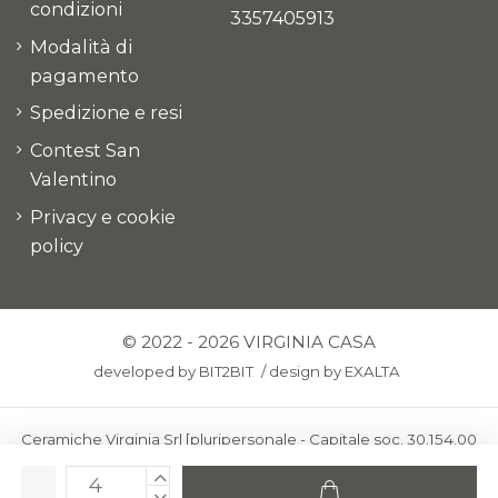
condizioni
3357405913
Modalità di
pagamento
Spedizione e resi
Contest San
Valentino
Privacy e cookie
policy
© 2022 - 2026 VIRGINIA CASA
developed by
BIT2BIT
/
design by
EXALTA
Ceramiche Virginia Srl [pluripersonale - Capitale soc. 30.154,00
euro i.v.] - Via Virginio 378 – 50025 Montespertoli, loc. Anselmo
(Firenze)