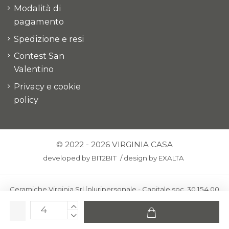
Modalità di
pagamento
Spedizione e resi
Contest San
Valentino
Privacy e cookie
policy
© 2022 - 2026 VIRGINIA CASA
developed by
BIT2BIT
/
design by
EXALTA
Ceramiche Virginia Srl [pluripersonale - Capitale soc. 30.154,00
euro i.v.] - Via Virginio 378 – 50025 Montespertoli, loc. Anselmo
(Firenze)
C.F. e P.IVA: IT00436100481 - REA: FI-227733 - PEC: