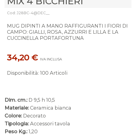
MIX 4 BICCHIERI
Cod: J28BC-4@DEC__
MUG DIPINTI A MANO RAFFIGURANTI I FIORI DI
CAMPO: GIALLI, ROSA, AZZURRI E LILLA E LA
CUCCINELLA PORTAFORTUNA
34,20 €
IVA INCLUSA
Disponibilità
:
100 Articoli
Dim. cm.:
D 9,5 h 10,5
Materiale:
Ceramica bianca
Colore:
Decorato
Tipologia:
Accessori tavola
Peso Kg.:
1,20