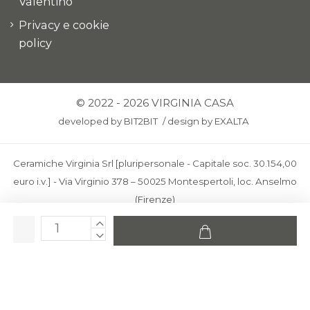
Valentino
Privacy e cookie
policy
© 2022 - 2026 VIRGINIA CASA
developed by
BIT2BIT
/
design by
EXALTA
Ceramiche Virginia Srl [pluripersonale - Capitale soc. 30.154,00
euro i.v.] - Via Virginio 378 – 50025 Montespertoli, loc. Anselmo
(Firenze)
C.F. e P.IVA: IT00436100481 - REA: FI-227733 - PEC:
ceramichevirginia@pec.it