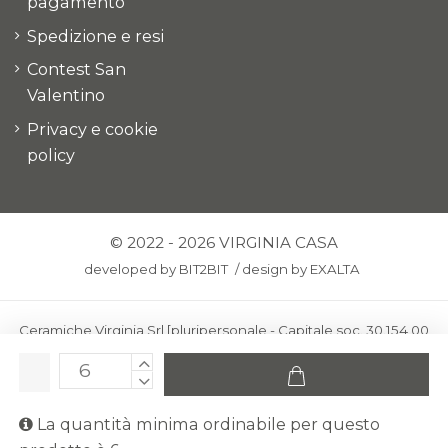
pagamento
Spedizione e resi
Contest San
Valentino
Privacy e cookie
policy
© 2022 - 2026 VIRGINIA CASA
developed by
BIT2BIT
/
design by
EXALTA
Ceramiche Virginia Srl [pluripersonale - Capitale soc. 30.154,00
euro i.v.] - Via Virginio 378 – 50025 Montespertoli, loc. Anselmo
(Firenze)
C.F. e P.IVA: IT00436100481 - REA: FI-227733 - PEC:
La quantità minima ordinabile per questo
ceramichevirginia@pec.it