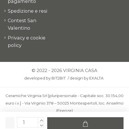
pagamento
Spedizione e resi
Contest San
Valentino
Privacy e cookie
policy
© 2022 - 2026 VIRGINIA CASA
developed by
BIT2BIT
/
design by
EXALTA
Ceramiche Virginia Srl [pluripersonale - Capitale soc. 30.154,00
euro i.v.] - Via Virginio 378 – 50025 Montespertoli, loc. Anselmo
(Firenze)
C.F. e P.IVA: IT00436100481 - REA: FI-227733 - PEC:
ceramichevirginia@pec.it