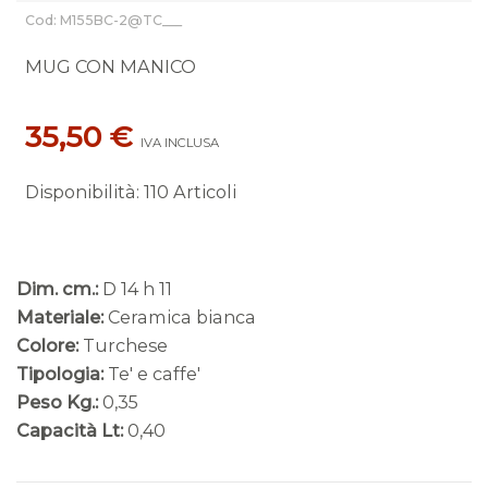
Cod: M155BC-2@TC___
MUG CON MANICO
35,50 €
IVA INCLUSA
Disponibilità
:
110 Articoli
Dim. cm.:
D 14 h 11
Materiale:
Ceramica bianca
Colore:
Turchese
Tipologia:
Te' e caffe'
Peso Kg.:
0,35
Capacità Lt:
0,40