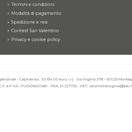
Termini e condizioni
Modalità di pagamento
Spedizione e resi
Contest San Valentino
Privacy e cookie policy
personale - Capitale soc. 30.154,00 euro i.v.] - Via Virginio 378 – 50025 Montesp
C.F. e P.IVA: IT00436100481 - REA: FI-227733 - PEC: ceramichevirginia@pec.i