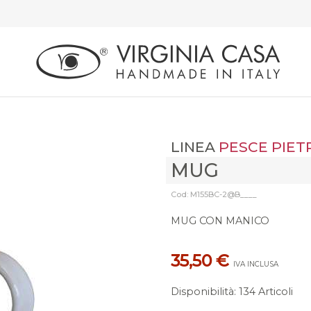
LINEA
PESCE PIET
MUG
Cod: M155BC-2@B____
MUG CON MANICO
35,50 €
IVA INCLUSA
Disponibilità
:
134 Articoli