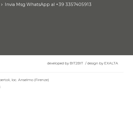
Invia Msg WhatsApp al +39 3357405913
developed by
BIT2BIT
/
design by
EXALTA
ertoli, loc. Anselmo (Firenze)
t