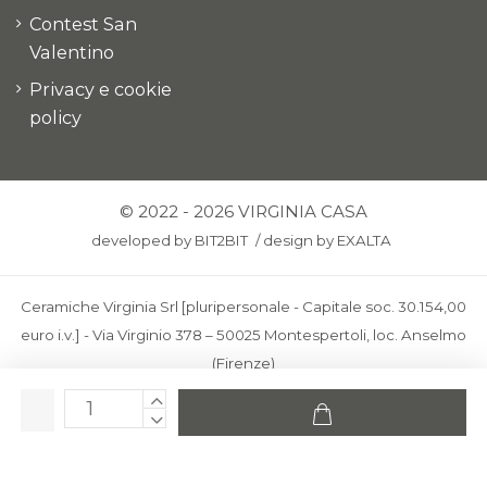
Contest San
Valentino
Privacy e cookie
policy
© 2022 - 2026 VIRGINIA CASA
developed by
BIT2BIT
/
design by
EXALTA
Ceramiche Virginia Srl [pluripersonale - Capitale soc. 30.154,00
euro i.v.] - Via Virginio 378 – 50025 Montespertoli, loc. Anselmo
(Firenze)
C.F. e P.IVA: IT00436100481 - REA: FI-227733 - PEC:
ceramichevirginia@pec.it