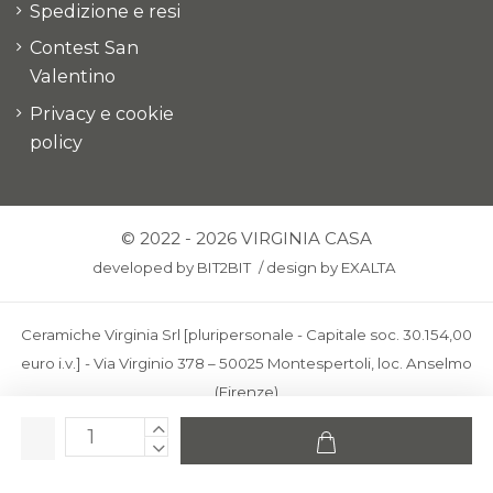
Spedizione e resi
Contest San
Valentino
Privacy e cookie
policy
© 2022 - 2026 VIRGINIA CASA
developed by
BIT2BIT
/
design by
EXALTA
Ceramiche Virginia Srl [pluripersonale - Capitale soc. 30.154,00
euro i.v.] - Via Virginio 378 – 50025 Montespertoli, loc. Anselmo
(Firenze)
C.F. e P.IVA: IT00436100481 - REA: FI-227733 - PEC:
ceramichevirginia@pec.it