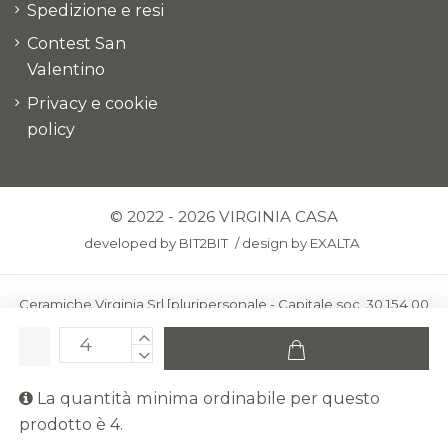
Spedizione e resi
Contest San
Valentino
Privacy e cookie
policy
© 2022 - 2026 VIRGINIA CASA
developed by
BIT2BIT
/
design by
EXALTA
Ceramiche Virginia Srl [pluripersonale - Capitale soc. 30.154,00
euro i.v.] - Via Virginio 378 – 50025 Montespertoli, loc. Anselmo
(Firenze)
C.F. e P.IVA: IT00436100481 - REA: FI-227733 - PEC:
La quantità minima ordinabile per questo
ceramichevirginia@pec.it
prodotto è 4.