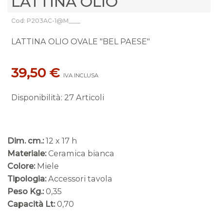
LATTINA OLIO
Cod: P203AC-1@M____
LATTINA OLIO OVALE "BEL PAESE"
39,50 €
IVA INCLUSA
Disponibilità
:
27 Articoli
Dim. cm.:
12 x 17 h
Materiale:
Ceramica bianca
Colore:
Miele
Tipologia:
Accessori tavola
Peso Kg.:
0,35
Capacità Lt:
0,70