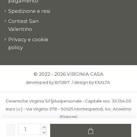
pagamento
Spedizione e resi
Contest San
Valentino
Privacy e cookie
policy
© 2022 - 2026 VIRGINIA CASA
developed by
BIT2BIT
/
design by
EXALTA
Ceramiche Virginia Srl [pluripersonale - Capitale soc. 30.154,00
euro i.v.] - Via Virginio 378 – 50025 Montespertoli, loc. Anselmo
(Firenze)
C.F. e P.IVA: IT00436100481 - REA: FI-227733 - PEC:
ceramichevirginia@pec.it