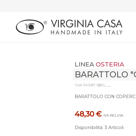
LINEA
OSTERIA
BARATTOLO "
Cod: F412BT-1@CL___
BARATTOLO CON COPERCHI
48,30 €
IVA INCLUSA
Disponibilità
:
3 Articoli