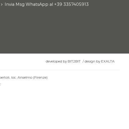
Invia Msg WhatsApp al +39 3357405913
developed by
BIT2BIT
/
design by
EXALTA
ertoli, loc. Anselmo (Firenze)
t