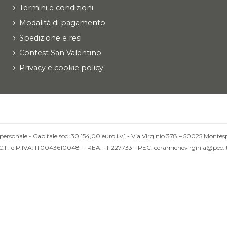
Termini e condizioni
Modalità di pagamento
Spedizione e resi
Contest San Valentino
Privacy e cookie policy
personale - Capitale soc. 30.154,00 euro i.v.] - Via Virginio 378 – 50025 Montesp
C.F. e P.IVA: IT00436100481 - REA: FI-227733 - PEC: ceramichevirginia@pec.i