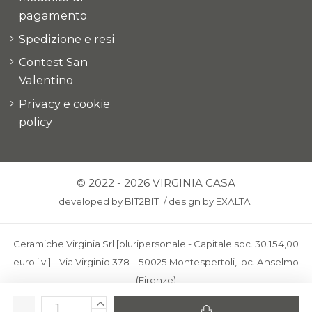
pagamento
Spedizione e resi
Contest San
Valentino
Privacy e cookie
policy
© 2022 - 2026 VIRGINIA CASA
developed by
BIT2BIT
/
design by
EXALTA
Ceramiche Virginia Srl [pluripersonale - Capitale soc. 30.154,00
euro i.v.] - Via Virginio 378 – 50025 Montespertoli, loc. Anselmo
(Firenze)
C.F. e P.IVA: IT00436100481 - REA: FI-227733 - PEC: