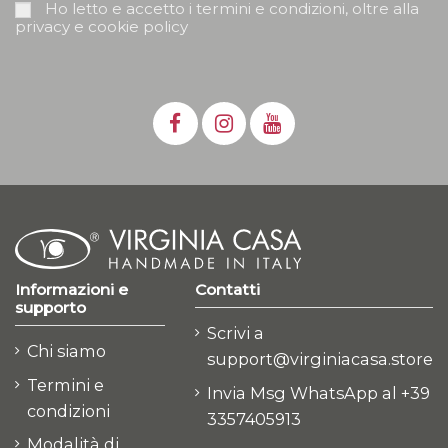
Ho letto e accetto i termini e condizioni, oltre alla
privacy e cookie policy
Informazioni e
Contatti
supporto
Scrivi a
Chi siamo
support@virginiacasa.store
Termini e
Invia Msg WhatsApp al +39
condizioni
3357405913
Modalità di