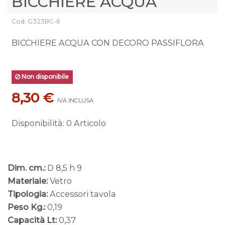
BICCHIERE ACQUA
Cod: G323BC-6
BICCHIERE ACQUA CON DECORO PASSIFLORA
Non disponibile
8,30 €
IVA INCLUSA
Disponibilità
:
0 Articolo
Dim. cm.:
D 8,5 h 9
Materiale:
Vetro
Tipologia:
Accessori tavola
Peso Kg.:
0,19
Capacità Lt:
0,37