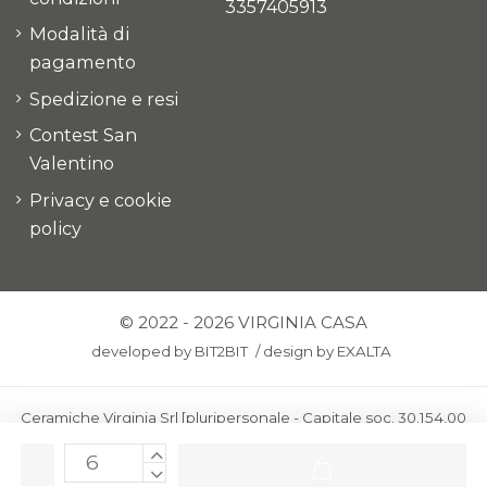
3357405913
Modalità di
pagamento
Spedizione e resi
Contest San
Valentino
Privacy e cookie
policy
© 2022 - 2026 VIRGINIA CASA
developed by
BIT2BIT
/
design by
EXALTA
Ceramiche Virginia Srl [pluripersonale - Capitale soc. 30.154,00
euro i.v.] - Via Virginio 378 – 50025 Montespertoli, loc. Anselmo
(Firenze)