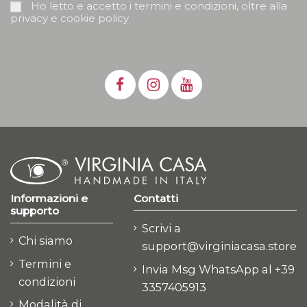
Ho letto e accetto i termini e condizioni, oltre alla
privacy e cookie policy
Informazioni e
Contatti
supporto
Scrivi a
Chi siamo
support@virginiacasa.store
Termini e
Invia Msg WhatsApp al +39
condizioni
3357405913
Modalità di