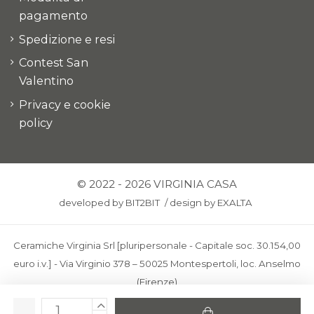
pagamento
Spedizione e resi
Contest San
Valentino
Privacy e cookie
policy
© 2022 - 2026 VIRGINIA CASA
developed by
BIT2BIT
/
design by
EXALTA
Ceramiche Virginia Srl [pluripersonale - Capitale soc. 30.154,00
euro i.v.] - Via Virginio 378 – 50025 Montespertoli, loc. Anselmo
(Firenze)
C.F. e P.IVA: IT00436100481 - REA: FI-227733 - PEC: