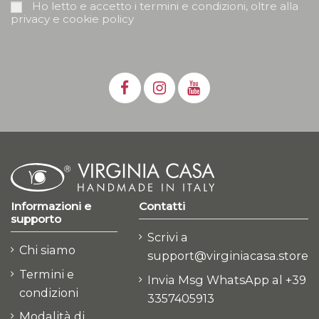
Ho letto e accetto i termini e condizioni, oltre alla
privacy e cookie policy
Informazioni e
Contatti
supporto
Scrivi a
Chi siamo
support@virginiacasa.store
Termini e
Invia Msg WhatsApp al +39
condizioni
3357405913
Modalità di