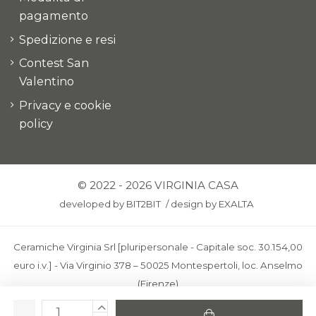
pagamento
Spedizione e resi
Contest San
Valentino
Privacy e cookie
policy
© 2022 - 2026 VIRGINIA CASA
developed by
BIT2BIT
/
design by
EXALTA
Ceramiche Virginia Srl [pluripersonale - Capitale soc. 30.154,00
euro i.v.] - Via Virginio 378 – 50025 Montespertoli, loc. Anselmo
(Firenze)
C.F. e P.IVA: IT00436100481 - REA: FI-227733 - PEC: