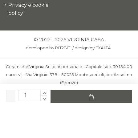
Privacy e cookie
policy
© 2022 - 2026 VIRGINIA CASA
developed by
BIT2BIT
/
design by
EXALTA
Ceramiche Virginia Srl [pluripersonale - Capitale soc. 30.154,00
euro i.v.] - Via Virginio 378 – 50025 Montespertoli, loc. Anselmo
(Firenze)
C.F. e P.IVA: IT00436100481 - REA: FI-227733 - PEC:
ceramichevirginia@pec.it