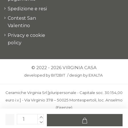
Spedizione e resi
Contest San
Valentino
Privacy e cookie
policy
© 2022 - 2026 VIRGINIA CASA
developed by
BIT2BIT
/
design by
EXALTA
Ceramiche Virginia Srl [pluripersonale - Capitale soc. 30.154,00
euro i.v.] - Via Virginio 378 – 50025 Montespertoli, loc. Anselmo
(Firenze)
C.F. e P.IVA: IT00436100481 - REA: FI-227733 - PEC:
ceramichevirginia@pec.it