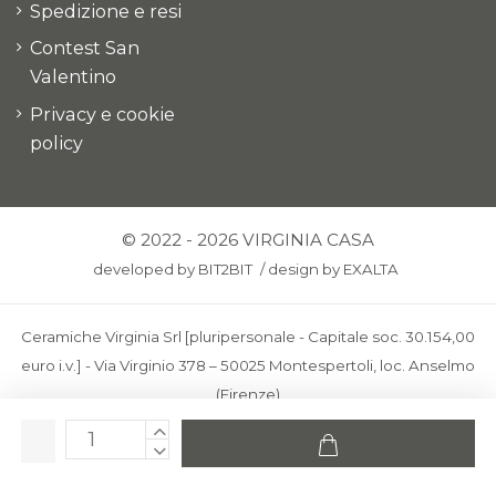
Spedizione e resi
Contest San
Valentino
Privacy e cookie
policy
© 2022 - 2026 VIRGINIA CASA
developed by
BIT2BIT
/
design by
EXALTA
Ceramiche Virginia Srl [pluripersonale - Capitale soc. 30.154,00
euro i.v.] - Via Virginio 378 – 50025 Montespertoli, loc. Anselmo
(Firenze)
C.F. e P.IVA: IT00436100481 - REA: FI-227733 - PEC:
ceramichevirginia@pec.it