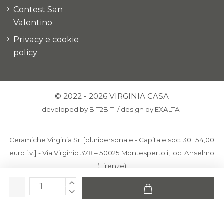
Contest San
Valentino
Privacy e cookie
policy
© 2022 - 2026 VIRGINIA CASA
developed by
BIT2BIT
/
design by
EXALTA
Ceramiche Virginia Srl [pluripersonale - Capitale soc. 30.154,00
euro i.v.] - Via Virginio 378 – 50025 Montespertoli, loc. Anselmo
(Firenze)
C.F. e P.IVA: IT00436100481 - REA: FI-227733 - PEC:
ceramichevirginia@pec.it