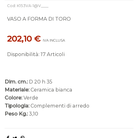
Cod: K153VA-1@V____
VASO A FORMA DI TORO
202,10 €
IVA INCLUSA
Disponibilità
:
17 Articoli
Dim. cm.:
D 20 h 35
Materiale:
Ceramica bianca
Colore:
Verde
Tipologia:
Complementi di arredo
Peso Kg.:
3,10