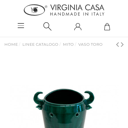
HOME
LINEE CATALOGO
MITO
VASO TORO