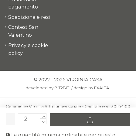
pagamento
Spedizione e resi
Contest San
Valentino
Privacy e cookie
policy
© 2022 - 2026 VIRGINIA CASA
developed by
BIT2BIT
/
design by
EXALTA
Ceramiche Virginia Srl [pluripersonale - Capitale soc. 30.154,00
euro i.v.] - Via Virginio 378 – 50025 Montespertoli, loc. Anselmo
(Firenze)
C.F. e P.IVA: IT00436100481 - REA: FI-227733 - PEC:
La quantità minima ordinabile per questo