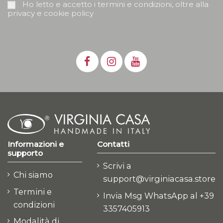
Ho letto e accetto i termini e condizioni, oltre alla
privacy e cookie policy
Informazioni e
Contatti
supporto
Scrivi a
Chi siamo
support@virginiacasa.store
Termini e
Invia Msg WhatsApp al +39
condizioni
3357405913
Modalità di