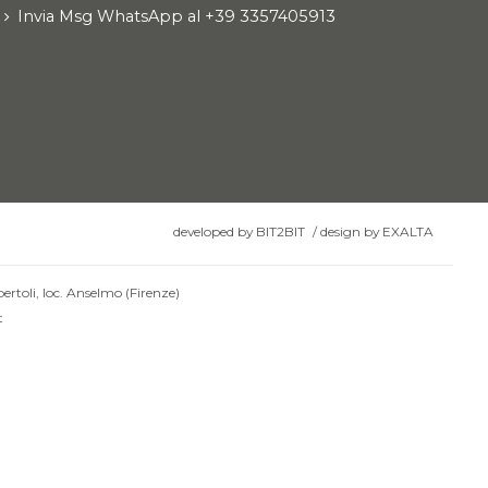
Invia Msg WhatsApp al +39 3357405913
developed by
BIT2BIT
/
design by
EXALTA
ertoli, loc. Anselmo (Firenze)
t