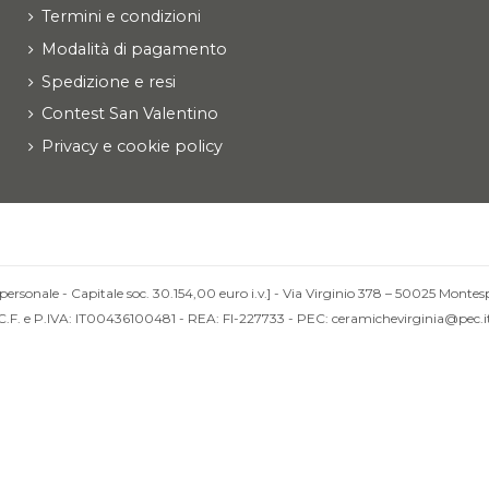
Termini e condizioni
Modalità di pagamento
Spedizione e resi
Contest San Valentino
Privacy e cookie policy
personale - Capitale soc. 30.154,00 euro i.v.] - Via Virginio 378 – 50025 Montesp
C.F. e P.IVA: IT00436100481 - REA: FI-227733 - PEC: ceramichevirginia@pec.i