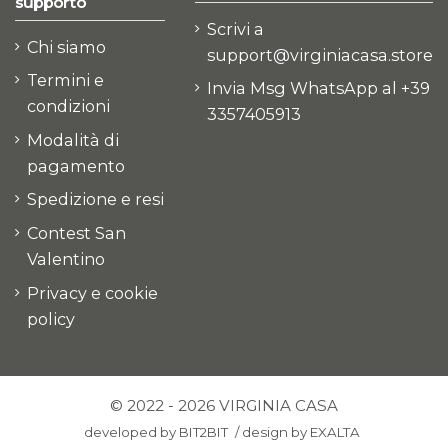
supporto
Scrivi a
Chi siamo
support@virginiacasa.store
Termini e
Invia Msg WhatsApp al +39
condizioni
3357405913
Modalità di
pagamento
Spedizione e resi
Contest San
Valentino
Privacy e cookie
policy
© 2022 - 2026 VIRGINIA CASA
developed by
BIT2BIT
/
design by
EXALTA