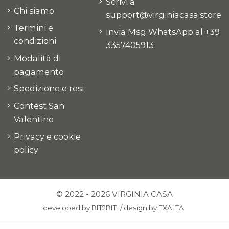
Scrivi a
Chi siamo
support@virginiacasa.store
Termini e
Invia Msg WhatsApp al +39
condizioni
3357405913
Modalità di
pagamento
Spedizione e resi
Contest San
Valentino
Privacy e cookie
policy
© 2022 - 2026 VIRGINIA CASA
developed by
BIT2BIT
/
design by
EXALTA