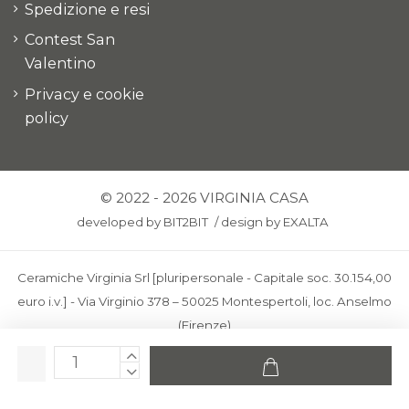
Spedizione e resi
Contest San
Valentino
Privacy e cookie
policy
© 2022 - 2026 VIRGINIA CASA
developed by
BIT2BIT
/
design by
EXALTA
Ceramiche Virginia Srl [pluripersonale - Capitale soc. 30.154,00
euro i.v.] - Via Virginio 378 – 50025 Montespertoli, loc. Anselmo
(Firenze)
C.F. e P.IVA: IT00436100481 - REA: FI-227733 - PEC:
ceramichevirginia@pec.it