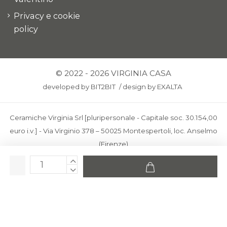
Privacy e cookie
policy
© 2022 - 2026 VIRGINIA CASA
developed by
BIT2BIT
/
design by
EXALTA
Ceramiche Virginia Srl [pluripersonale - Capitale soc. 30.154,00
euro i.v.] - Via Virginio 378 – 50025 Montespertoli, loc. Anselmo
(Firenze)
C.F. e P.IVA: IT00436100481 - REA: FI-227733 - PEC:
ceramichevirginia@pec.it