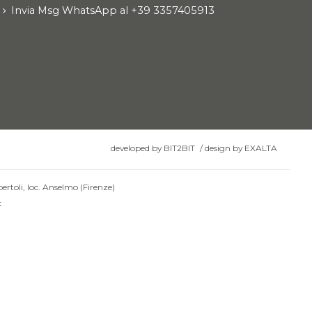
Invia Msg WhatsApp al +39 3357405913
developed by
BIT2BIT
/
design by
EXALTA
ertoli, loc. Anselmo (Firenze)
t