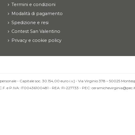
Termini e condizioni
Modalità di pagamento
Spedizione e resi
Contest San Valentino
Privacy e cookie policy
personale - Capitale soc. 30.154,00 euro i.v.] - Via Virginio 378 – 50025 Montesp
C.F. e P.IVA: IT00436100481 - REA: FI-227733 - PEC: ceramichevirginia@pec.i